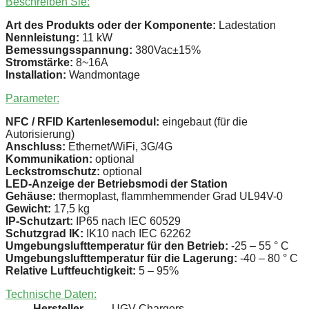
Beschreiben Sie:
Art des Produkts oder der Komponente:
Ladestation
Nennleistung:
11 kW
Bemessungsspannung:
380Vac±15%
Stromstärke:
8~16A
Installation:
Wandmontage
Parameter:
NFC / RFID Kartenlesemodul:
eingebaut (für die
Autorisierung)
Anschluss:
Ethernet/WiFi, 3G/4G
Kommunikation:
optional
Leckstromschutz:
optional
LED-Anzeige der Betriebsmodi der Station
Gehäuse:
thermoplast, flammhemmender Grad UL94V-0
Gewicht:
17,5 kg
IP-Schutzart:
IP65 nach IEC 60529
Schutzgrad IK:
IK10 nach IEC 62262
Umgebungslufttemperatur für den Betrieb:
-25 – 55 ° C
Umgebungslufttemperatur für die Lagerung:
-40 – 80 ° C
Relative Luftfeuchtigkeit:
5 – 95%
Technische Daten:
Hersteller
UGV Chargers