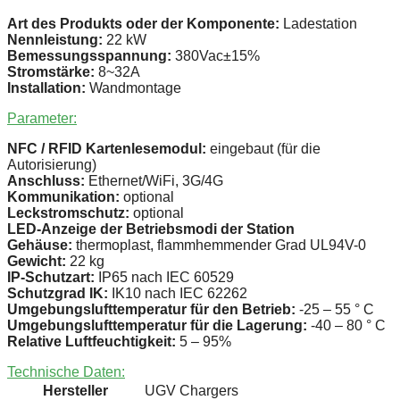
Art des Produkts oder der Komponente:
Ladestation
Nennleistung:
22 kW
Bemessungsspannung:
380Vac±15%
Stromstärke:
8~32A
Installation:
Wandmontage
Parameter:
NFC / RFID Kartenlesemodul:
eingebaut (für die
Autorisierung)
Anschluss:
Ethernet/WiFi, 3G/4G
Kommunikation:
optional
Leckstromschutz:
optional
LED-Anzeige der Betriebsmodi der Station
Gehäuse:
thermoplast, flammhemmender Grad UL94V-0
Gewicht:
22 kg
IP-Schutzart:
IP65 nach IEC 60529
Schutzgrad IK:
IK10 nach IEC 62262
Umgebungslufttemperatur für den Betrieb:
-25 – 55 ° C
Umgebungslufttemperatur für die Lagerung:
-40 – 80 ° C
Relative Luftfeuchtigkeit:
5 – 95%
Technische Daten:
Hersteller
UGV Chargers