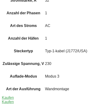
Stromstärke, A
32
Anzahl der Phasen
1
Art des Stroms
AC
Anzahl der Häfen
1
Steckertyp
Typ-1-kabel (J1772/USA)
Zulässige Spannung, V
230
Auflade-Modus
Modus 3
Art der Ausführung
Wandmontage
Kaufen
Kaufen