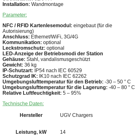
Installation:
Wandmontage
Parameter:
NFC / RFID Kartenlesemodul:
eingebaut (für die
Autorisierung)
Anschluss:
Ethernet/WiFi, 3G/4G
Kommunikation:
optional
Leckstromschutz:
optional
LED-Anzeige der Betriebsmodi der Station
Gehäuse:
Stahl, vandalismusgeschützt
Gewicht:
36 kg
IP-Schutzart:
IP54 nach IEC 60529
Schutzgrad IK:
IK10 nach IEC 62262
Umgebungslufttemperatur für den Betrieb:
-30 – 50 ° C
Umgebungslufttemperatur für die Lagerung:
-40 – 80 ° C
Relative Luftfeuchtigkeit:
5 – 95%
Technische Daten:
Hersteller
UGV Chargers
Leistung, kW
14