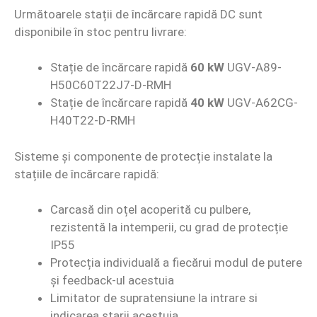
Următoarele stații de încărcare rapidă DC sunt
disponibile în stoc pentru livrare:
Stație de încărcare rapidă
60 kW
UGV-A89-
H50C60T22J7-D-RMH
Stație de încărcare rapidă
40 kW
UGV-A62CG-
H40T22-D-RMH
Sisteme și componente de protecție instalate la
stațiile de încărcare rapidă:
Carcasă din oțel acoperită cu pulbere,
rezistentă la intemperii, cu grad de protecție
IP55
Protecția individuală a fiecărui modul de putere
și feedback-ul acestuia
Limitator de supratensiune la intrare si
indicarea starii acestuia