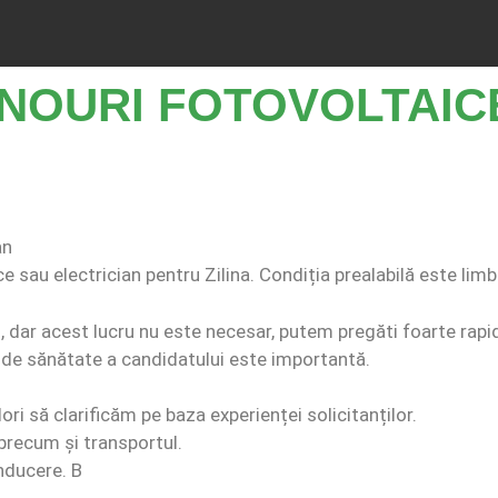
NOURI FOTOVOLTAIC
an
sau electrician pentru Zilina. Condiția prealabilă este limb
 dar acest lucru nu este necesar, putem pregăti foarte rapid 
ă de sănătate a candidatului este importantă.
i să clarificăm pe baza experienței solicitanților.
 precum și transportul.
nducere. B