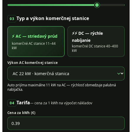
Typ a výkon komerčnej stanice
03
⚡⚡ DC — rýchle
⚡ AC — striedavý prúd
nabíjanie
komerčné AC stanice 11–44
komerčné DC stanice 40–400
kW
kW
Výkon AC komerčnej stanice
Auto prijíma maximálne 11 kW na AC — rýchlosť obmedzuje palubná
nabíjačka.
Tarifa
04
— cena za 1 kWh na výpočet nákladov
Cena za kWh (€)