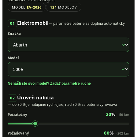
MODEL
EV-2026
121
MODELOV
Elektromobil
01
— parametre batérie sa doplnia automaticky
Značka
Model
Nenašli ste svoj model? Zadať parametre ručne
Úroveň nabitia
02
— do 80 % je nabíjanie rýchlejšie, nad 80 % sa batéria vyrovnáva
20
%
Počiatočný
· 50 km
80
%
Požadovaný
· 202 km