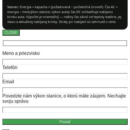
Vzorec:
Energia = kapacita × (požadovaná − počiatočná úroveň). Čas AC =
energia ÷ min(výkon stanice; výkon auta); čas DC zohľadňuje nabíjaciu
krivku auta. Výpočet je orientačný — reálny čas závisí od teploty batérie, jej
stavu a aktuálnej nabíjacej krivky. Straty pri nabíjaní sú zahrnuté v cene.
CLOSE
Meno a priezvisko
Telefón
Email
Povedzte nám výkon stanice, o ktorú máte záujem. Nechajte
svoju správu