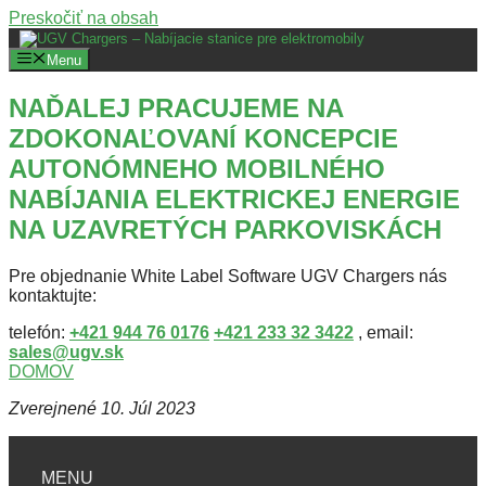
Preskočiť na obsah
Menu
NAĎALEJ PRACUJEME NA
ZDOKONAĽOVANÍ KONCEPCIE
AUTONÓMNEHO MOBILNÉHO
NABÍJANIA ELEKTRICKEJ ENERGIE
NA UZAVRETÝCH PARKOVISKÁCH
Pre objednanie White Label Software UGV Chargers nás
kontaktujte:
telefón:
+421 944 76 0176
+421 233 32 3422
, email:
sales@ugv.sk
DOMOV
Zverejnené 10. Júl 2023
MENU