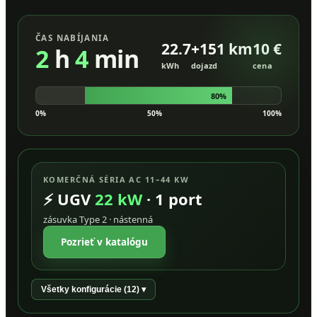
ČAS NABÍJANIA
22.7
+151 km
10 €
2
h
4
min
kWh
dojazd
cena
80%
0%
50%
100%
KOMERČNÁ SÉRIA AC 11–44 KW
⚡ UGV
22 kW
· 1 port
zásuvka Type 2 · nástenná
Pozrieť v katalógu
Všetky konfigurácie (12) ▾